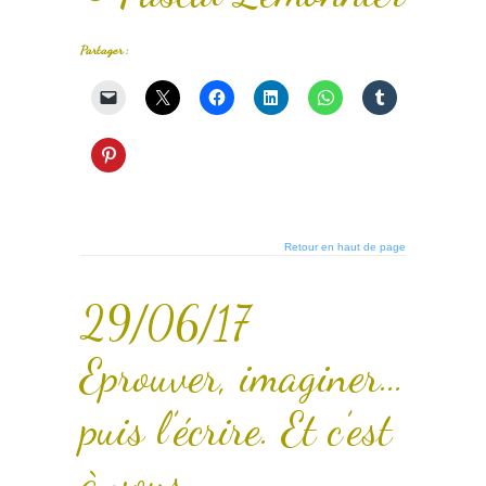
Partager :
Retour en haut de page
29/06/17
Eprouver, imaginer…
puis l’écrire. Et c’est
à vous