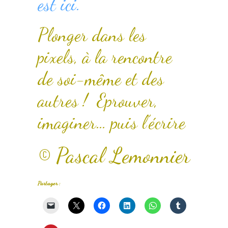
est ici.
Plonger dans les
pixels, à la rencontre
de soi-même et des
autres ! Eprouver,
imaginer… puis l’écrire
© Pascal Lemonnier
Partager :