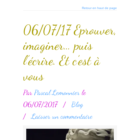
Retour en haut de page
06/07/17 Eprouver,
imaginer… puis
l’écrire. Et c’est à
vous
Par
Pascal Lemonnier
le
06/07/2017
/
Blog
/
Laisser un commentaire