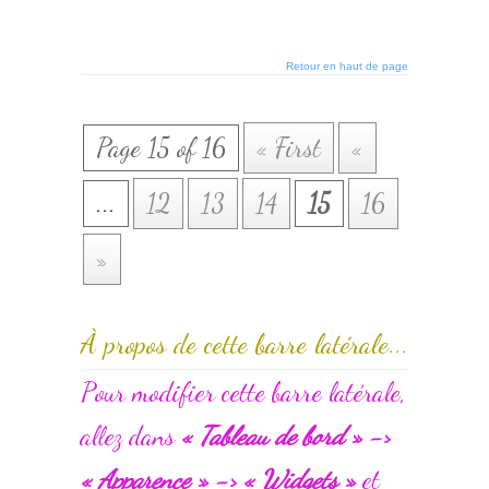
Retour en haut de page
Page 15 of 16
« First
«
...
12
13
14
15
16
»
À propos de cette barre latérale...
Pour modifier cette barre latérale,
allez dans
« Tableau de bord » ->
« Apparence » -> « Widgets »
et