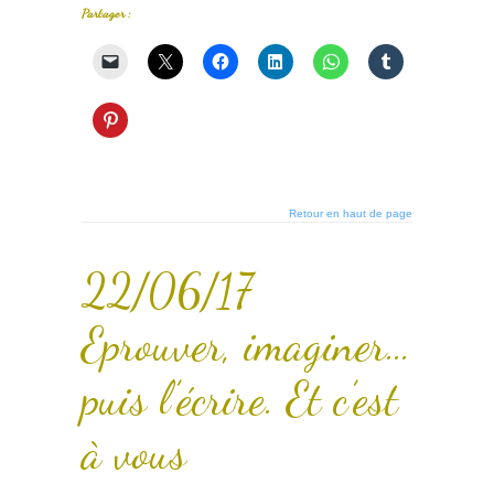
Partager :
Retour en haut de page
22/06/17
Eprouver, imaginer…
puis l’écrire. Et c’est
à vous