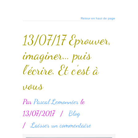
Retour en haut de page
13/07/17 Eprouver,
imaginer… puis
l’écrire. Et c’est à
vous
Par
Pascal Lemonnier
le
13/07/2017
/
Blog
/
Laisser un commentaire