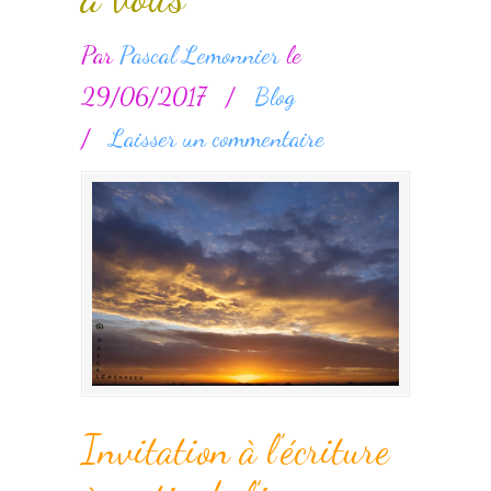
Par
Pascal Lemonnier
le
29/06/2017
/
Blog
/
Laisser un commentaire
Invitation à l’écriture