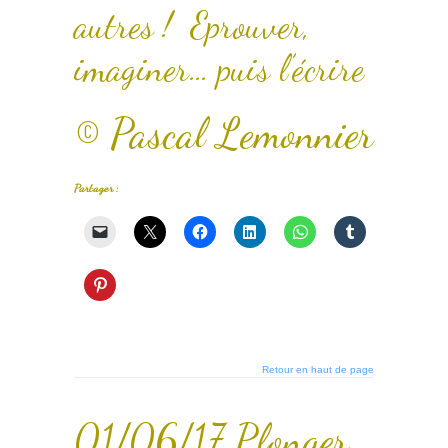
autres ! Eprouver,
imaginer… puis l’écrire
© Pascal Lemonnier
Partager :
Retour en haut de page
01/06/17 Plonger