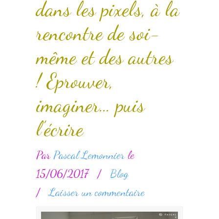
dans les pixels, à la
rencontre de soi-
même et des autres
! Eprouver,
imaginer… puis
l’écrire
Par
Pascal Lemonnier
le
15/06/2017
/
Blog
/
Laisser un commentaire