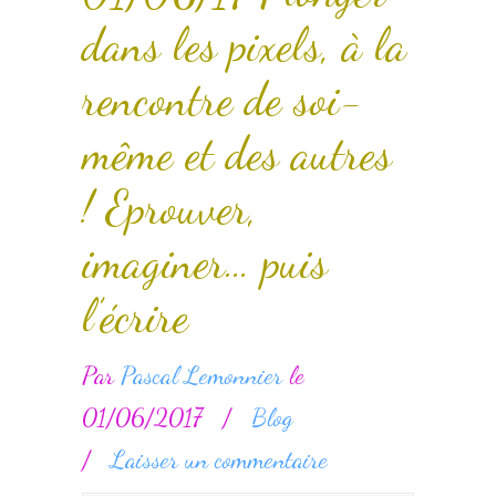
dans les pixels, à la
rencontre de soi-
même et des autres
! Eprouver,
imaginer… puis
l’écrire
Par
Pascal Lemonnier
le
01/06/2017
/
Blog
/
Laisser un commentaire