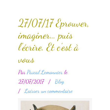
27/07/17 Eprouver,
imaginer… puis
l’écrire. Et c’est à
vous
Par
Pascal Lemonnier
le
27/07/2017
/
Blog
/
Laisser un commentaire