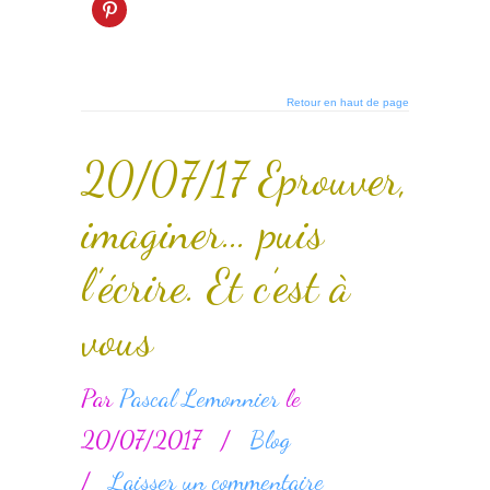
Retour en haut de page
20/07/17 Eprouver,
imaginer… puis
l’écrire. Et c’est à
vous
Par
Pascal Lemonnier
le
20/07/2017
/
Blog
/
Laisser un commentaire