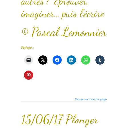
autres ! Eprouver,
imaginer… puis l’écrire
© Pascal Lemonnier
Partager :
Retour en haut de page
15/06/17 Plonger