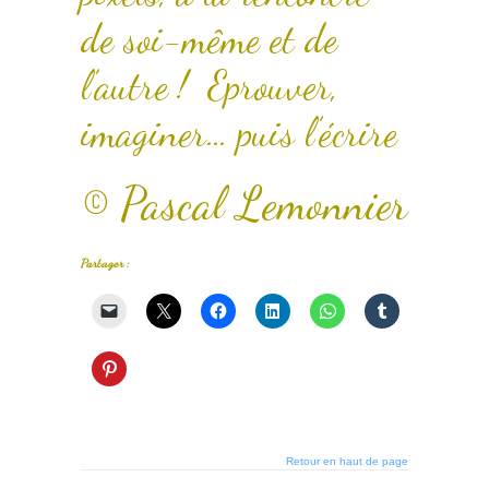
de soi-même et de
l’autre ! Eprouver,
imaginer… puis l’écrire
© Pascal Lemonnier
Partager :
Retour en haut de page