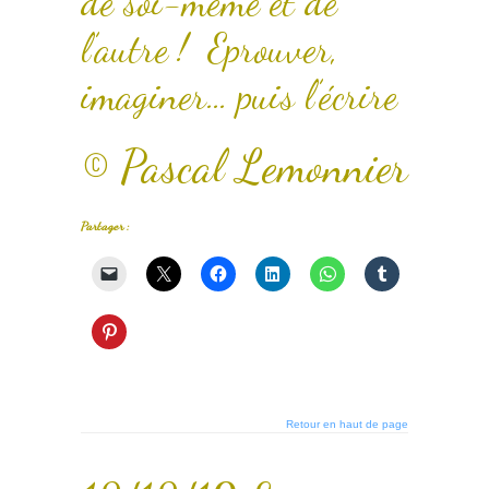
de soi-même et de
l’autre ! Eprouver,
imaginer… puis l’écrire
© Pascal Lemonnier
Partager :
Retour en haut de page