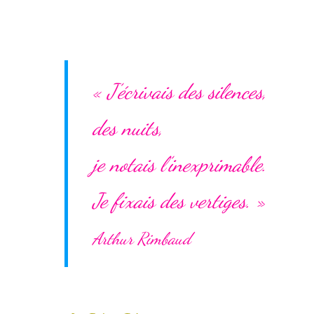
« J’écrivais des silences,
des nuits,
je notais l’inexprimable.
Je fixais des vertiges. »
Arthur Rimbaud