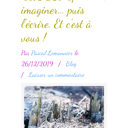
imaginer… puis
l’écrire. Et c’est à
vous !
Par
Pascal Lemonnier
le
26/12/2019
/
Blog
/
Laisser un commentaire