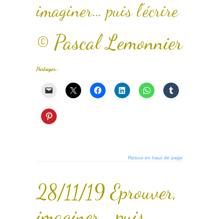
imaginer… puis l’écrire
© Pascal Lemonnier
Partager :
Retour en haut de page
28/11/19 Eprouver,
imaginer… puis