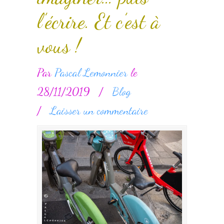
l’écrire. Et c’est à
vous !
Par
Pascal Lemonnier
le
28/11/2019
/
Blog
/
Laisser un commentaire