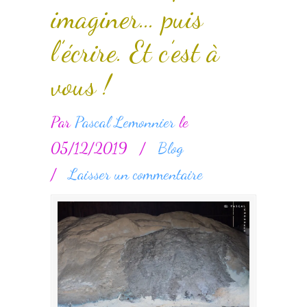
imaginer… puis
l’écrire. Et c’est à
vous !
Par
Pascal Lemonnier
le
05/12/2019
/
Blog
/
Laisser un commentaire