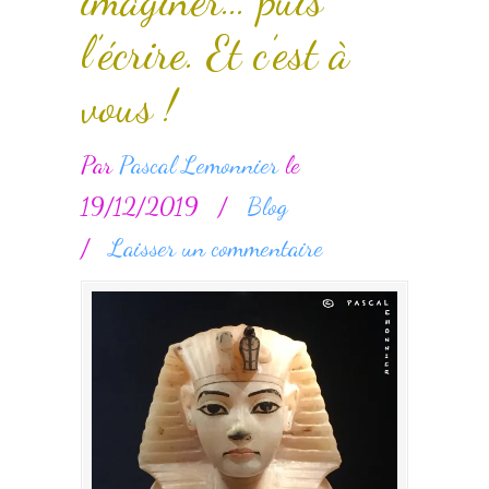
imaginer… puis
l’écrire. Et c’est à
vous !
Par
Pascal Lemonnier
le
19/12/2019
/
Blog
/
Laisser un commentaire