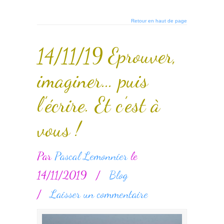
Retour en haut de page
14/11/19 Eprouver,
imaginer… puis
l’écrire. Et c’est à
vous !
Par
Pascal Lemonnier
le
14/11/2019
/
Blog
/
Laisser un commentaire