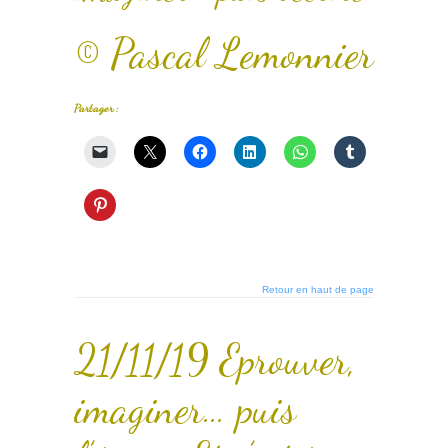
© Pascal Lemonnier
Partager :
Retour en haut de page
21/11/19 Eprouver,
imaginer… puis