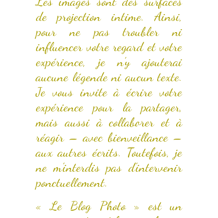
Les images sont des surfaces
de projection intime. Ainsi,
pour ne pas troubler ni
influencer votre regard et votre
expérience, je n’y ajouterai
aucune légende ni aucun texte.
Je vous invite à écrire votre
expérience pour la partager,
mais aussi à collaborer et à
réagir – avec bienveillance –
aux autres écrits. Toutefois, je
ne m’interdis pas d’intervenir
ponctuellement.
« Le Blog Photo » est un