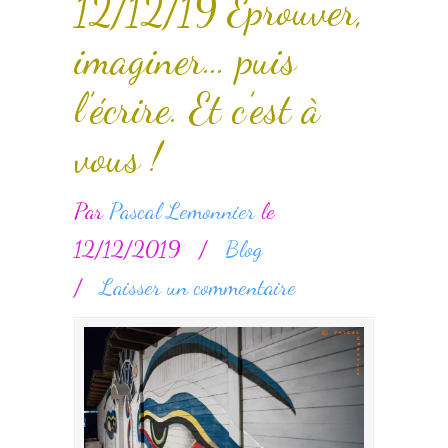
12/12/19 Eprouver,
imaginer… puis
l’écrire. Et c’est à
vous !
Par
Pascal Lemonnier
le
12/12/2019
/
Blog
/
Laisser un commentaire