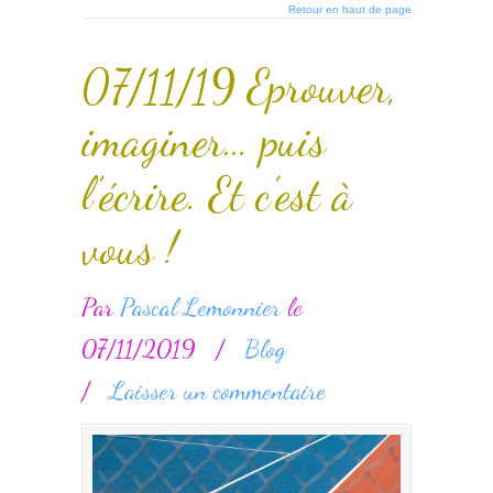
Retour en haut de page
07/11/19 Eprouver,
imaginer… puis
l’écrire. Et c’est à
vous !
Par
Pascal Lemonnier
le
07/11/2019
/
Blog
/
Laisser un commentaire