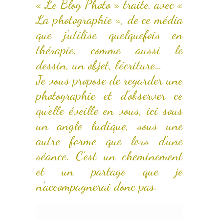
« Le Blog Photo » traite, avec «
La photographie », de ce média
que j’utilise quelquefois en
thérapie, comme aussi le
dessin, un objet, l’écriture…
Je vous propose de regarder une
photographie et d’observer ce
qu’elle éveille en vous, ici sous
un angle ludique, sous une
autre forme que lors d’une
séance. C’est un cheminement
et un partage que je
n’accompagnerai donc pas.