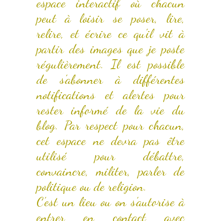
espace interactif où chacun
peut à loisir se poser, lire,
relire, et écrire ce qu’il vit à
partir des images que je poste
régulièrement. Il est possible
de s’abonner à différentes
notifications et alertes pour
rester informé de la vie du
blog. Par respect pour chacun,
cet espace ne devra pas être
utilisé pour débattre,
convaincre, militer, parler de
politique ou de religion.
C’est un lieu ou on s’autorise à
entrer en contact avec