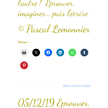
l’autre ! Eprouver,
imaginer… puis l’écrire
© Pascal Lemonnier
Partager :
Retour en haut de page
05/12/19 Eprouver,