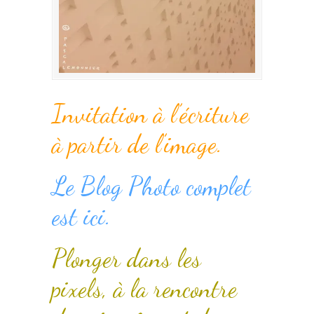
Invitation à l’écriture
à partir de l’image.
Le Blog Photo complet
est ici.
Plonger dans les
pixels, à la rencontre