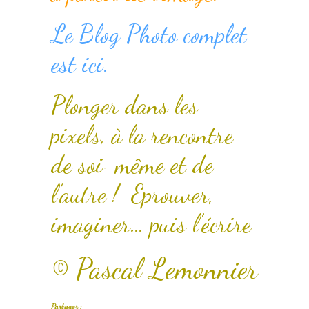
Le Blog Photo complet
est ici.
Plonger dans les
pixels, à la rencontre
de soi-même et de
l’autre ! Eprouver,
imaginer… puis l’écrire
© Pascal Lemonnier
Partager :