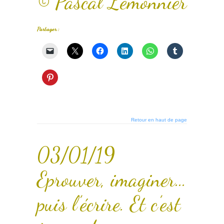
© Pascal Lemonnier
Partager :
Retour en haut de page
03/01/19
Eprouver, imaginer…
puis l’écrire. Et c’est