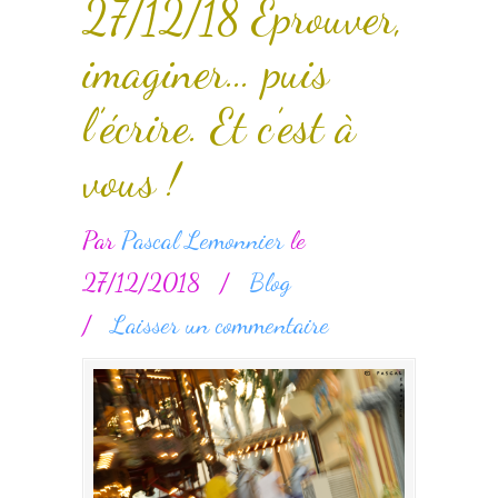
27/12/18 Eprouver,
imaginer… puis
l’écrire. Et c’est à
vous !
Par
Pascal Lemonnier
le
27/12/2018
/
Blog
/
Laisser un commentaire