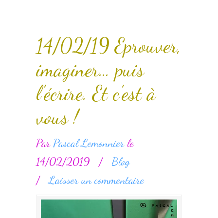
14/02/19 Eprouver,
imaginer… puis
l’écrire. Et c’est à
vous !
Par
Pascal Lemonnier
le
14/02/2019
/
Blog
/
Laisser un commentaire