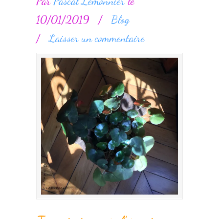
Par
Pascal Lemonnier
le
10/01/2019
/
Blog
/
Laisser un commentaire