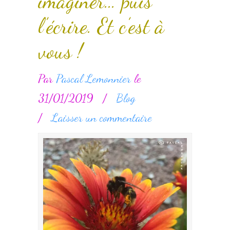
imaginer… puis
l’écrire. Et c’est à
vous !
Par
Pascal Lemonnier
le
31/01/2019
/
Blog
/
Laisser un commentaire