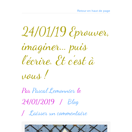
Retour en haut de page
24/01/19 Eprouver,
imaginer… puis
l’écrire. Et c’est à
vous !
Par
Pascal Lemonnier
le
24/01/2019
/
Blog
/
Laisser un commentaire