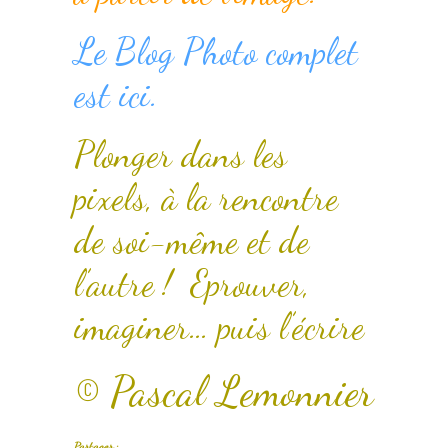
Le Blog Photo complet
est ici.
Plonger dans les
pixels, à la rencontre
de soi-même et de
l’autre ! Eprouver,
imaginer… puis l’écrire
© Pascal Lemonnier
Partager :