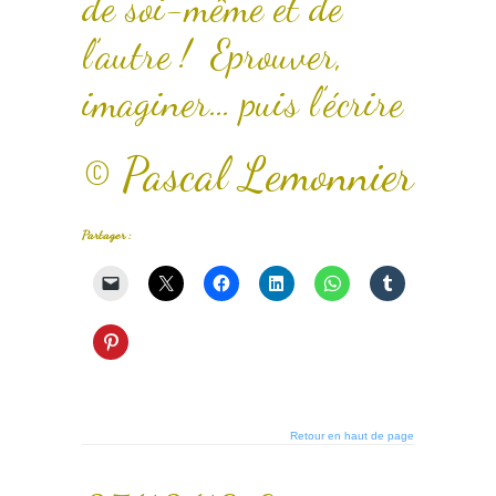
de soi-même et de
l’autre ! Eprouver,
imaginer… puis l’écrire
© Pascal Lemonnier
Partager :
Retour en haut de page