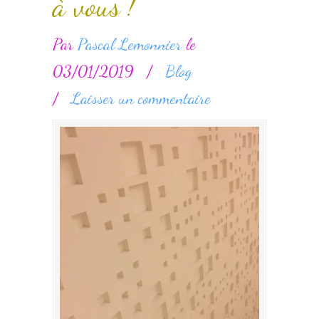
à vous !
Par
Pascal Lemonnier
le
03/01/2019
/
Blog
/
Laisser un commentaire