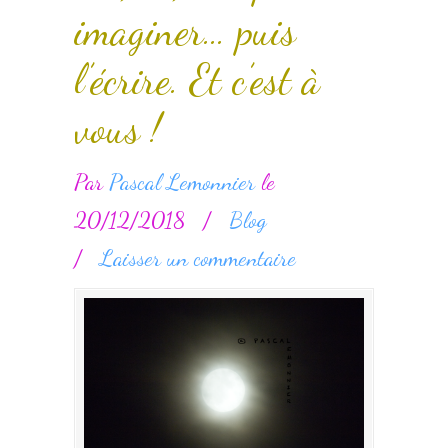
imaginer… puis
l’écrire. Et c’est à
vous !
Par
Pascal Lemonnier
le
20/12/2018
/
Blog
/
Laisser un commentaire