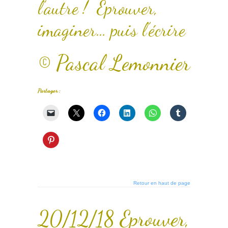
l’autre ! Eprouver,
imaginer… puis l’écrire
© Pascal Lemonnier
Partager :
Retour en haut de page
20/12/18 Eprouver,