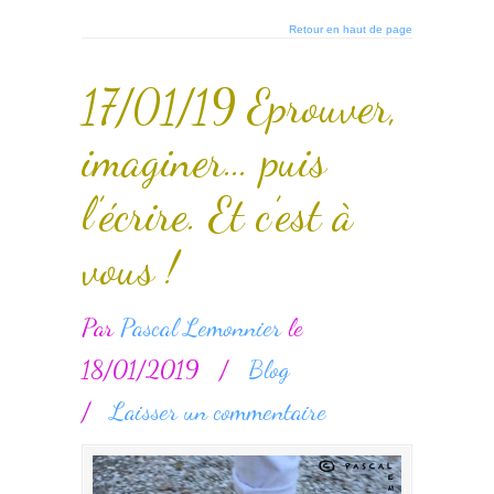
Retour en haut de page
17/01/19 Eprouver,
imaginer… puis
l’écrire. Et c’est à
vous !
Par
Pascal Lemonnier
le
18/01/2019
/
Blog
/
Laisser un commentaire