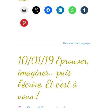
Retour en haut de page
10/01/19 Eprouver,
imaginer… puis
l’écrire. Et c’est à
vous !