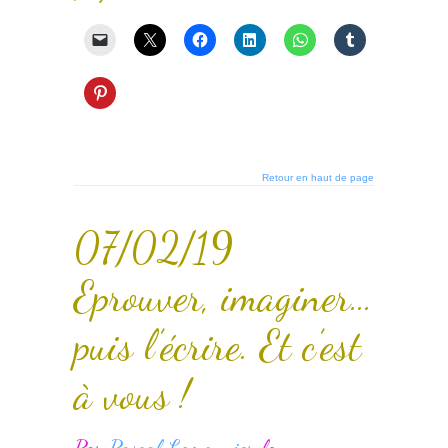
Retour en haut de page
07/02/19
Eprouver, imaginer…
puis l’écrire. Et c’est
à vous !
Par
Pascal Lemonnier
le