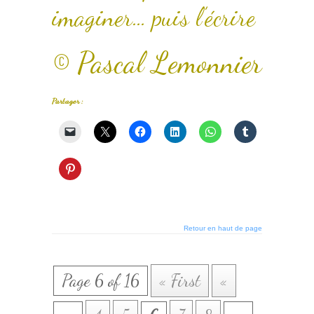
imaginer… puis l’écrire
© Pascal Lemonnier
Partager :
Retour en haut de page
Page 6 of 16
« First
«