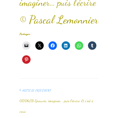
imaginer… puis l’écrire
© Pascal Lemonnier
Partager :
ARTICLE PRÉCÉDENT
07/06/18 Eprouver, imaginer... puis l'écrire. Et c'est à
vous