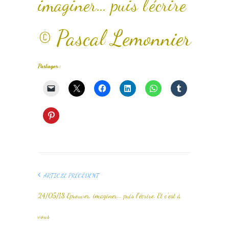
imaginer… puis l’écrire
© Pascal Lemonnier
Partager :
ARTICLE PRÉCÉDENT
24/05/18 Eprouver, imaginer... puis l'écrire. Et c'est à
vous