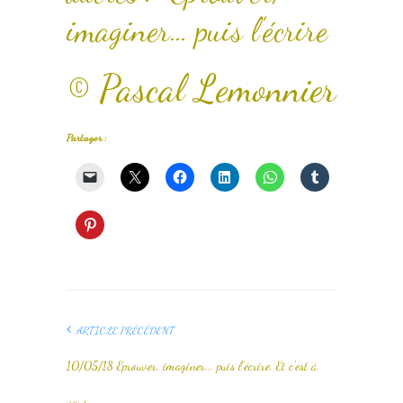
imaginer… puis l’écrire
© Pascal Lemonnier
Partager :
ARTICLE PRÉCÉDENT
10/05/18 Eprouver, imaginer... puis l'écrire. Et c'est à
vous