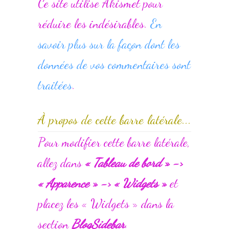
Ce site utilise Akismet pour
réduire les indésirables.
En
savoir plus sur la façon dont les
données de vos commentaires sont
traitées
.
À propos de cette barre latérale...
Pour modifier cette barre latérale,
allez dans
« Tableau de bord » ->
« Apparence » -> « Widgets »
et
placez les « Widgets » dans la
section
BlogSidebar
.