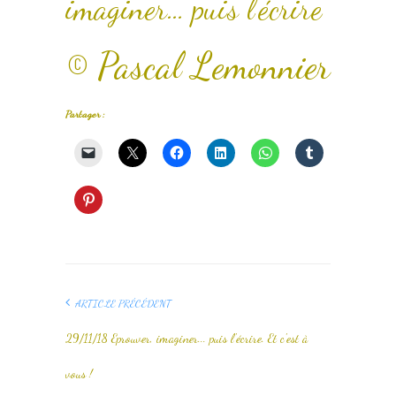
imaginer… puis l’écrire
© Pascal Lemonnier
Partager :
ARTICLE PRÉCÉDENT
29/11/18 Eprouver, imaginer... puis l'écrire. Et c'est à
vous !